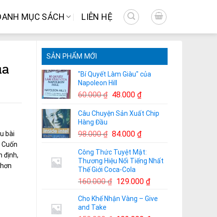
DANH MỤC SÁCH
LIÊN HỆ
SẢN PHẨM MỚI
ủa
"Bí Quyết Làm Giàu" của
Napoleon Hill
Giá
Giá
60.000
₫
48.000
₫
gốc
hiện
Câu Chuyện Sản Xuất Chip
là:
tại
Hàng Đầu
60.000 ₫.
là:
Giá
Giá
98.000
₫
84.000
₫
u bài
48.000 ₫.
gốc
hiện
. Cuốn
Công Thức Tuyệt Mật:
là:
tại
n định,
Thương Hiệu Nổi Tiếng Nhất
98.000 ₫.
là:
 hơn
Thế Giới Coca-Cola
84.000 ₫.
Giá
Giá
160.000
₫
129.000
₫
gốc
hiện
Cho Khế Nhận Vàng – Give
là:
tại
and Take
160.000 ₫.
là: