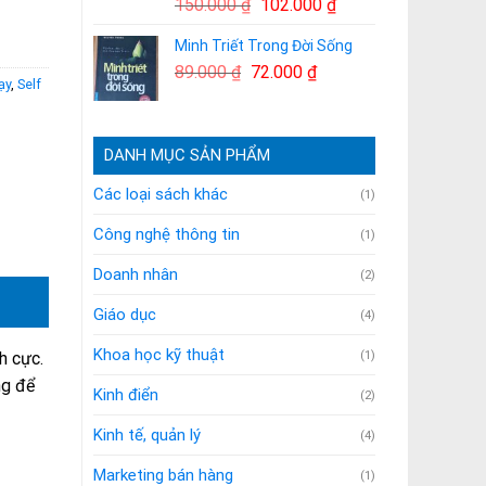
Giá
Giá
150.000
₫
102.000
₫
129.000 ₫.
gốc
hiện
Minh Triết Trong Đời Sống
là:
tại
Giá
Giá
89.000
₫
72.000
150.000 ₫.
₫
là:
ạy
,
Self
gốc
hiện
102.000 ₫.
là:
tại
89.000 ₫.
là:
DANH MỤC SẢN PHẨM
72.000 ₫.
Các loại sách khác
(1)
Công nghệ thông tin
(1)
Doanh nhân
(2)
Giáo dục
(4)
Khoa học kỹ thuật
(1)
h cực.
ng để
Kinh điển
(2)
Kinh tế, quản lý
(4)
Marketing bán hàng
(1)