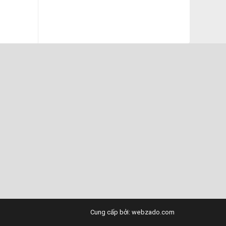
hạng
5.00
5 sao
000 ₫.
Cung cấp bởi: webzado.com