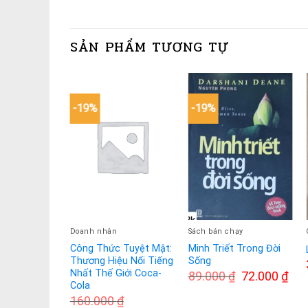
SẢN PHẨM TƯƠNG TỰ
-19%
-19%
ạy
Doanh nhân
Sách bán chạy
up for the
Công Thức Tuyệt Mật:
Minh Triết Trong Đời
 yêu cuộc
Thương Hiệu Nổi Tiếng
Sống
chọn
Nhất Thế Giới Coca-
Giá
Giá
89.000
₫
72.000
₫
gốc
hiện
Cola
là:
tại
160.000
₫
89.000 ₫.
là: