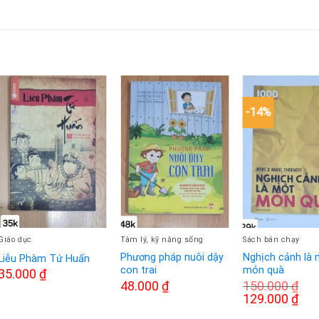
-14%
Giáo dục
Tâm lý, kỹ năng sống
Sách bán chạy
Phương pháp nuôi dậy
Nghịch cảnh là 
Liễu Phàm Tứ Huấn
con trai
món quà
35.000
₫
48.000
₫
150.000
₫
Giá
Giá
129.000
₫
gốc
hiện
là:
tại