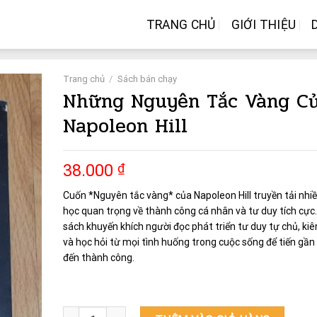
TRANG CHỦ
GIỚI THIỆU
Trang chủ
/
Sách bán chạy
Những Nguyên Tắc Vàng C
Napoleon Hill
38.000
₫
Cuốn *Nguyên tắc vàng* của Napoleon Hill truyền tải nhiề
học quan trọng về thành công cá nhân và tư duy tích cực
sách khuyến khích người đọc phát triển tư duy tự chủ, kiê
và học hỏi từ mọi tình huống trong cuộc sống để tiến gần
đến thành công.
Những Nguyên Tắc Vàng Của Napoleon Hill số lượng