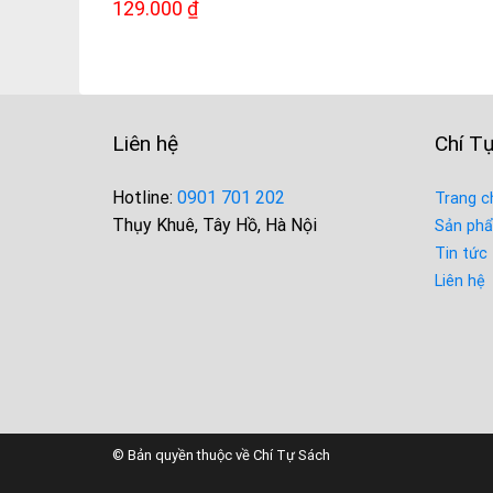
Giá
Giá
129.000
₫
72.0
gốc
hiện
là:
tại
160.000 ₫.
là:
129.000 ₫.
Liên hệ
Chí T
Hotline:
0901 701 202
Trang c
Thụy Khuê, Tây Hồ, Hà Nội
Sản ph
Tin tức
Liên hệ
© Bản quyền thuộc về Chí Tự Sách