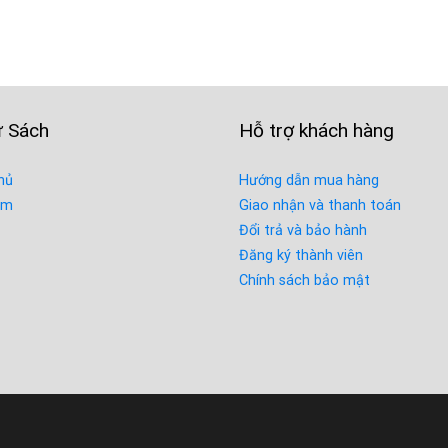
00 ₫.
150.000 ₫.
là:
129.
ự Sách
Hỗ trợ khách hàng
hủ
Hướng dẫn mua hàng
ẩm
Giao nhận và thanh toán
Đổi trả và bảo hành
Đăng ký thành viên
Chính sách bảo mật