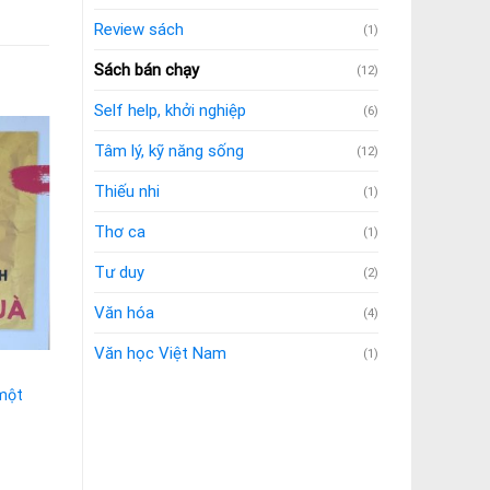
Review sách
(1)
Sách bán chạy
(12)
Self help, khởi nghiệp
(6)
Tâm lý, kỹ năng sống
(12)
Thiếu nhi
(1)
Thơ ca
(1)
Tư duy
(2)
Văn hóa
(4)
Văn học Việt Nam
(1)
Các loại sách khác
một
Phương pháp tự chữa
bệnh
Được xếp
35.000
₫